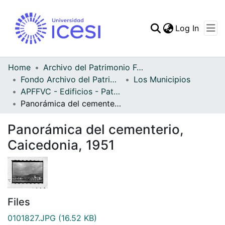
(curren
Log In
Communities & Collec
All of DSpace
Home
Archivo del Patrimonio Fotográfico y Fílmico del Valle del Cauca
Fondo Archivo del Patrimonio Fotográfico y Fílmico del Valle del Cauca
Los Municipios
Statistics
APFFVC - Edificios - Patrimonial
Panorámica del cementerio, Caicedonia, 1951
Panorámica del cementerio,
Caicedonia, 1951
Files
0101827.JPG
(16.52 KB)