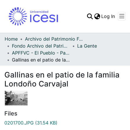
(curren
Log In
Communities & Collec
All of DSpace
Home
Archivo del Patrimonio Fotográfico y Fílmico del Valle del Cauca
Fondo Archivo del Patrimonio Fotográfico y Fílmico del Valle del Cauca
La Gente
Statistics
APFFVC - El Pueblo - Patrimonial
Gallinas en el patio de la familia Londoño Carvajal
Gallinas en el patio de la familia
Londoño Carvajal
Files
0201700.JPG
(31.54 KB)