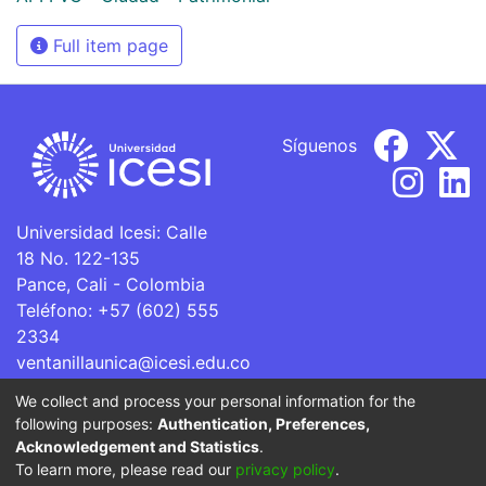
Full item page
Síguenos
Universidad Icesi: Calle
18 No. 122-135
Pance, Cali - Colombia
Teléfono: +57 (602) 555
2334
ventanillaunica@icesi.edu.co
We collect and process your personal information for the
La Universidad Icesi es una Institución de Educación
following purposes:
Authentication, Preferences,
Superior que se encuentra sujeta a inspección y vigilancia
Acknowledgement and Statistics
.
por parte del Ministerio de Educación Nacional.
To learn more, please read our
privacy policy
.