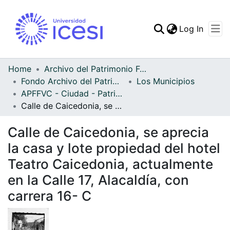
(curren
Log In
Communities & Collec
All of DSpace
Home
Archivo del Patrimonio Fotográfico y Fílmico del Valle del Cauca
Fondo Archivo del Patrimonio Fotográfico y Fílmico del Valle del Cauca
Los Municipios
Statistics
APFFVC - Ciudad - Patrimonial
Calle de Caicedonia, se aprecia la casa y lote propiedad del hotel Teatro Caicedonia, actualmente en la Calle 17, Alacaldía, con carrera 16- C
Calle de Caicedonia, se aprecia
la casa y lote propiedad del hotel
Teatro Caicedonia, actualmente
en la Calle 17, Alacaldía, con
carrera 16- C