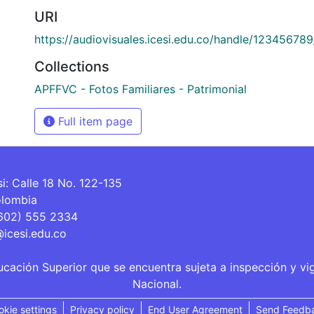
URI
https://audiovisuales.icesi.edu.co/handle/12345678
Collections
APFFVC - Fotos Familiares - Patrimonial
Full item page
si: Calle 18 No. 122-135
olombia
(602) 555 2334
@icesi.edu.co
ucación Superior que se encuentra sujeta a inspección y vi
Nacional.
okie settings
Privacy policy
End User Agreement
Send Feedb