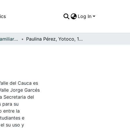
ics
Log In
APFFVC - Fotos Familiares - Patrimonial
Paulina Pérez, Yotoco, 1918
Valle del Cauca es
Valle Jorge Garcés
a Secretaria del
s para su
 entre la
tudiantes e
 el su uso y