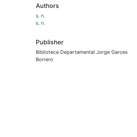
Authors
s. n.
s. n.
Publisher
Biblioteca Departamental Jorge Garces
Borrero