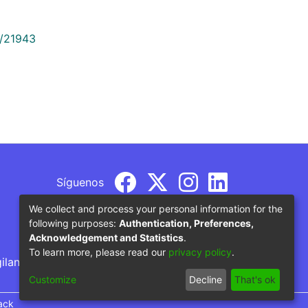
9/21943
Síguenos
We collect and process your personal information for the
following purposes:
Authentication, Preferences,
Acknowledgement and Statistics
.
To learn more, please read our
privacy policy
.
gilancia por parte del Ministerio de Educación
Customize
Decline
That's ok
ack