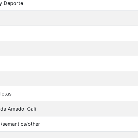
 y Deporte
letas
ada Amado. Cali
o/semantics/other