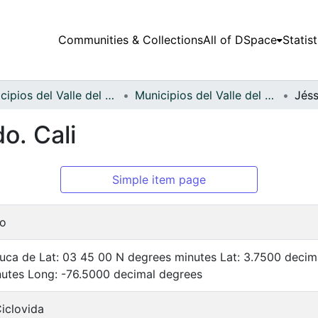
Communities & Collections
All of DSpace
Statist
Municipios del Valle del Cauca
Municipios del Valle del Cauca
o. Cali
Simple item page
co
auca de Lat: 03 45 00 N degrees minutes Lat: 3.7500 deci
utes Long: -76.5000 decimal degrees
iclovida