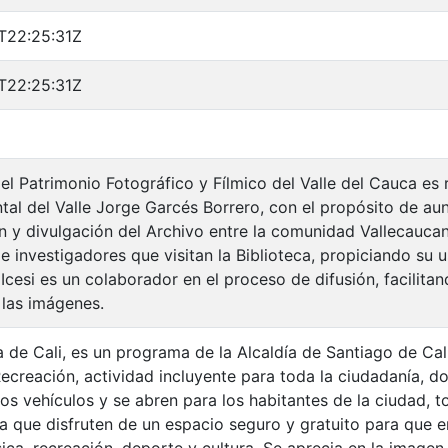
T22:25:31Z
T22:25:31Z
el Patrimonio Fotográfico y Fílmico del Valle del Cauca es 
al del Valle Jorge Garcés Borrero, con el propósito de au
n y divulgación del Archivo entre la comunidad Vallecaucan
 e investigadores que visitan la Biblioteca, propiciando su
Icesi es un colaborador en el proceso de difusión, facilita
 las imágenes.
 de Cali, es un programa de la Alcaldía de Santiago de Cali
ecreación, actividad incluyente para toda la ciudadanía, d
 los vehículos y se abren para los habitantes de la ciudad,
a que disfruten de un espacio seguro y gratuito para que en
sica, recreación, deporte y cultura. Se aprecia en la image