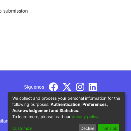
to submission
Síguenos
We collect and process your personal information for the
following purposes:
Authentication, Preferences,
Acknowledgement and Statistics
.
To learn more, please read our
privacy policy
.
gilancia por parte del Ministerio de Educación
Customize
Decline
That's ok