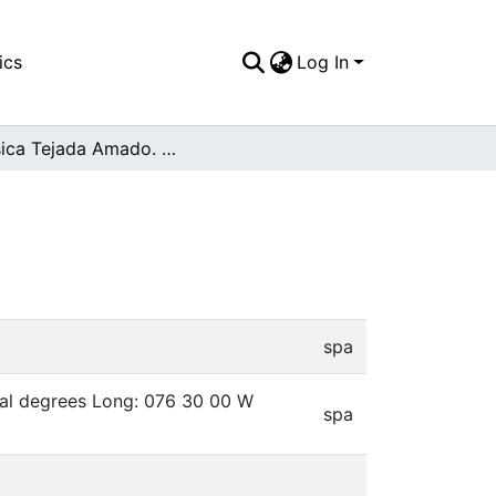
ics
Log In
Jéssica Tejada Amado. Cali
spa
mal degrees Long: 076 30 00 W
spa