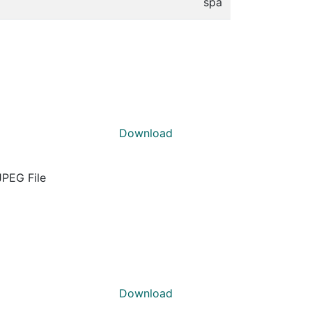
spa
Download
JPEG File
Download