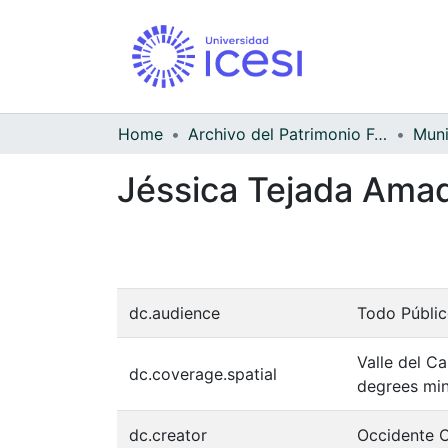
Home
Archivo del Patrimonio Fotográfico y Fílmico del Valle del Cauca
Jéssica Tejada Amad
dc.audience
Todo Públi
Valle del C
dc.coverage.spatial
degrees min
dc.creator
Occidente C