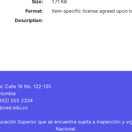
Size:
1.71 KB
Format:
Item-specific license agreed upon 
Description:
si: Calle 18 No. 122-135
olombia
(602) 555 2334
@icesi.edu.co
ucación Superior que se encuentra sujeta a inspección y vi
Nacional.