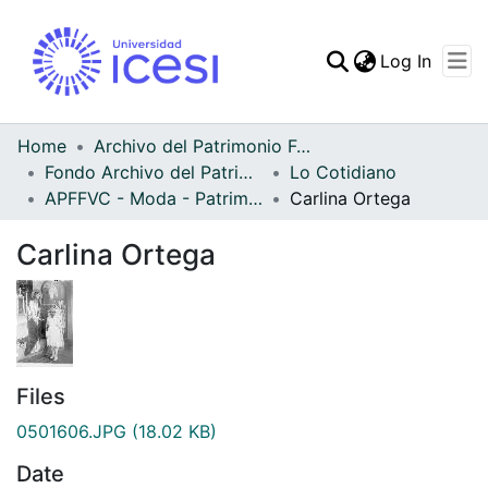
(curren
Log In
Communities & Collec
All of DSpace
Home
Archivo del Patrimonio Fotográfico y Fílmico del Valle del Cauca
Fondo Archivo del Patrimonio Fotográfico y Fílmico del Valle del Cauca
Lo Cotidiano
Statistics
APFFVC - Moda - Patrimonial
Carlina Ortega
Carlina Ortega
Files
0501606.JPG
(18.02 KB)
Date