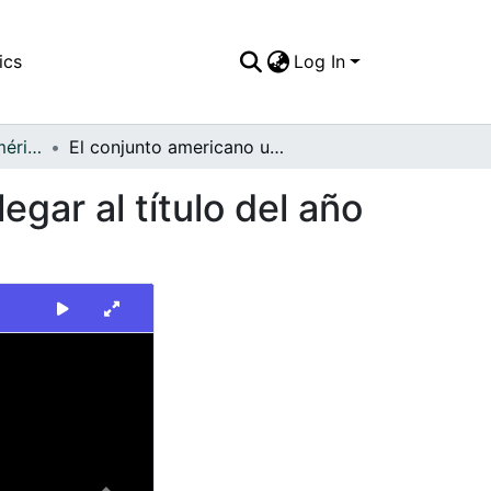
ics
Log In
FFDO - Rincón del América - Patrimonial
El conjunto americano uno de los favoritos para llegar al título del año 94
egar al título del año