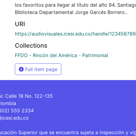
los favoritos para llegar al título del año 94. Santiago
Biblioteca Departamental Jorge Garcés Borrero..
URI
https://audiovisuales.icesi.edu.co/handle/12345678
Collections
FFDO - Rincón del América - Patrimonial
Full item page
si: Calle 18 No. 122-135
olombia
(602) 555 2334
@icesi.edu.co
ucación Superior que se encuentra sujeta a inspección y vi