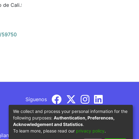
 de Cali.:
9/59750
Síguenos
We collect and process your personal information for the
following purposes:
Authentication, Preferences,
Acknowledgement and Statistics
.
To learn more, please read our
privacy policy
.
gilancia por parte del Ministerio de Educación