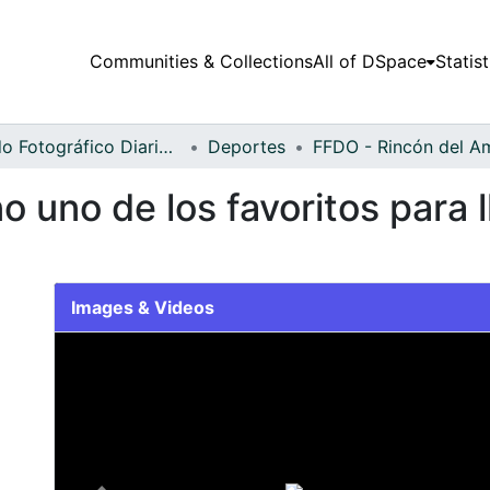
Communities & Collections
All of DSpace
Statist
Fondo Fotográfico Diario Occidente
Deportes
 uno de los favoritos para ll
Images & Videos
Slide 1 of 1