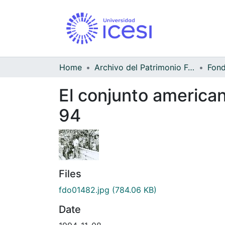
Home
Archivo del Patrimonio Fotográfico y Fílmico del Valle del Cauca
El conjunto americano
94
Files
fdo01482.jpg
(784.06 KB)
Date