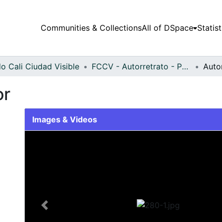
Communities & Collections
All of DSpace
Statist
o Cali Ciudad Visible
FCCV - Autorretrato - Patrimonial
Autor
or
Images & Videos
Slide 1 of 1
Previous