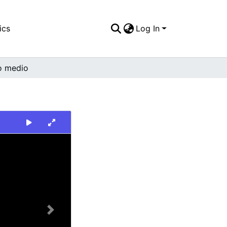
ics
Log In
o medio
Next