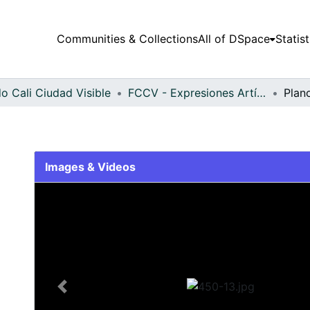
Communities & Collections
All of DSpace
Statist
o Cali Ciudad Visible
FCCV - Expresiones Artísticas - Patrimonial
Plan
Images & Videos
Slide 1 of 1
Previous