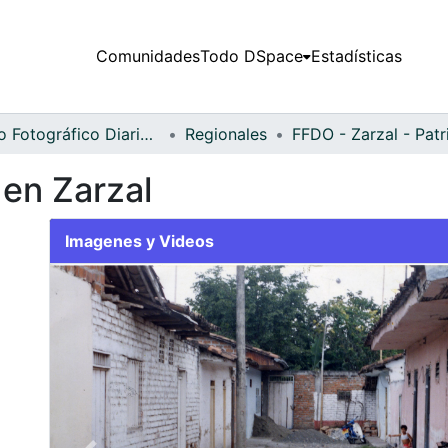
Comunidades
Todo DSpace
Estadísticas
Fondo Fotográfico Diario Occidente
Regionales
 en Zarzal
Imagenes y Videos
Slide 1 of 2