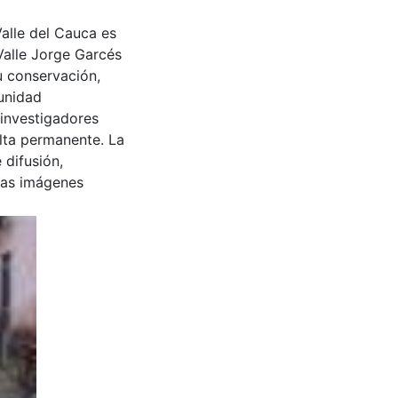
Valle del Cauca es
Valle Jorge Garcés
u conservación,
munidad
 investigadores
ulta permanente. La
 difusión,
 las imágenes