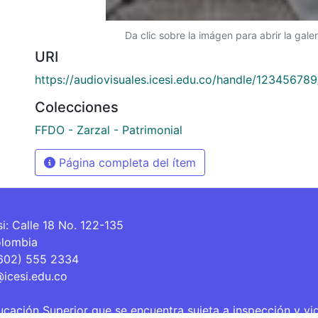
Da clic sobre la imágen para abrir la galer
URI
https://audiovisuales.icesi.edu.co/handle/12345678
Colecciones
FFDO - Zarzal - Patrimonial
Página completa del ítem
si: Calle 18 No. 122-135
olombia
(602) 555 2334
@icesi.edu.co
ucación Superior que se encuentra sujeta a inspección y vi