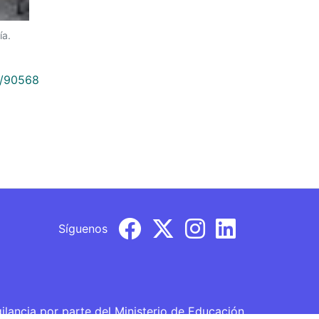
ía.
9/90568
Síguenos
gilancia por parte del Ministerio de Educación