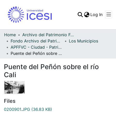
(curren
Log In
Communities & Collec
All of DSpace
Home
Archivo del Patrimonio Fotográfico y Fílmico del Valle del Cauca
Fondo Archivo del Patrimonio Fotográfico y Fílmico del Valle del Cauca
Los Municipios
Statistics
APFFVC - Ciudad - Patrimonial
Puente del Peñón sobre el río Cali
Puente del Peñón sobre el río
Cali
Files
0200901.JPG
(36.83 KB)