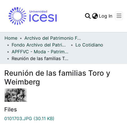
(curren
Log In
Communities & Collec
All of DSpace
Home
Archivo del Patrimonio Fotográfico y Fílmico del Valle del Cauca
Fondo Archivo del Patrimonio Fotográfico y Fílmico del Valle del Cauca
Lo Cotidiano
Statistics
APFFVC - Moda - Patrimonial
Reunión de las familias Toro y Weimberg
Reunión de las familias Toro y
Weimberg
Files
0101703.JPG
(30.11 KB)