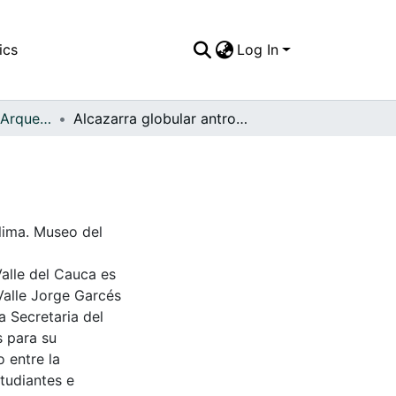
ics
Log In
APFFVC - Objetos Arqueológico - Patrimonial
Alcazarra globular antropomorfa
lima. Museo del
Valle del Cauca es
Valle Jorge Garcés
a Secretaria del
s para su
 entre la
tudiantes e