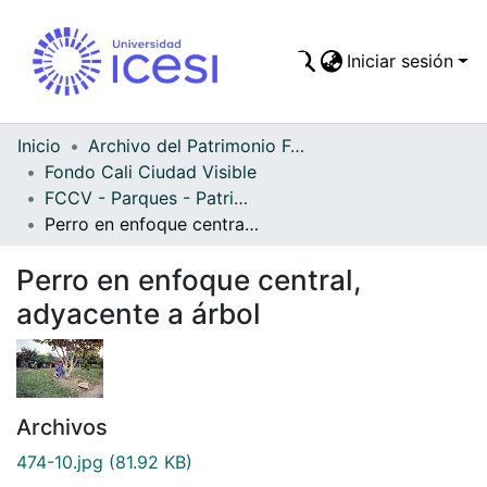
Iniciar sesión
Comunidades
Todo DSpace
Inicio
Archivo del Patrimonio Fotográfico y Fílmico del Valle del Cauca
Fondo Cali Ciudad Visible
Estadísticas
FCCV - Parques - Patrimonial
Perro en enfoque central, adyacente a árbol
Perro en enfoque central,
adyacente a árbol
Archivos
474-10.jpg
(81.92 KB)