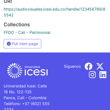
URI
https://audiovisuales.icesi.edu.co/handle/123456789/8
5542
Collections
FFDO - Cali - Patrimonial
Full item page
Síguenos
Universidad Icesi: Calle
18 No. 122-135
Pance, Cali - Colombia
Teléfono: +57 (602) 555
2334