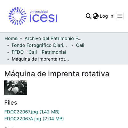
(curren
Log In
Communities & Collec
All of DSpace
Home
Archivo del Patrimonio Fotográfico y Fílmico del Valle del Cauca
Fondo Fotográfico Diario Occidente
Cali
Statistics
FFDO - Cali - Patrimonial
Máquina de imprenta rotativa
Máquina de imprenta rotativa
Files
FDO022067.jpg
(1.42 MB)
FDO022067A.jpg
(2.04 MB)