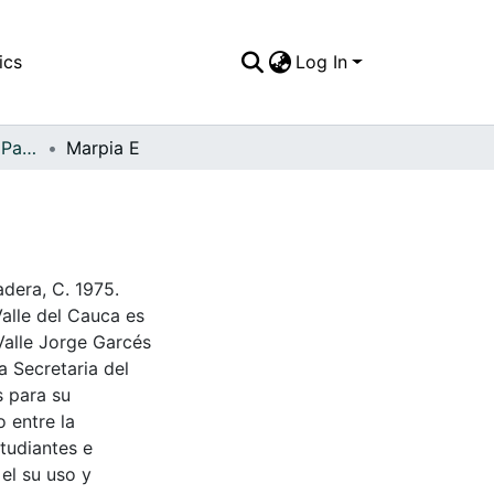
ics
Log In
APFFVC - El Pueblo - Patrimonial
Marpia E
adera, C. 1975.
Valle del Cauca es
Valle Jorge Garcés
a Secretaria del
s para su
 entre la
tudiantes e
 el su uso y