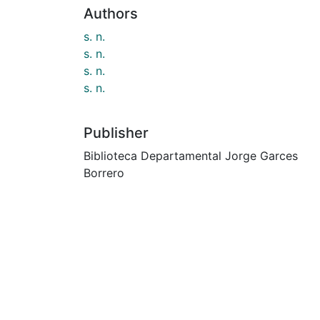
Authors
s. n.
s. n.
s. n.
s. n.
Publisher
Biblioteca Departamental Jorge Garces
Borrero