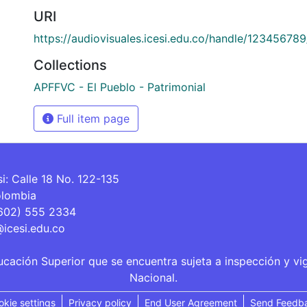
URI
https://audiovisuales.icesi.edu.co/handle/123456789
Collections
APFFVC - El Pueblo - Patrimonial
Full item page
si: Calle 18 No. 122-135
olombia
(602) 555 2334
@icesi.edu.co
ucación Superior que se encuentra sujeta a inspección y vi
Nacional.
okie settings
Privacy policy
End User Agreement
Send Feedb