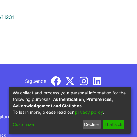
/11231
Síguenos
We collect and process your personal information for the
following purposes:
Authentication, Preferences,
Acknowledgement and Statistics
.
To learn more, please read our
privacy policy
.
gilancia por parte del Ministerio de Educación
Customize
Decline
That's ok
ack