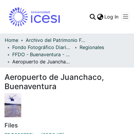
(curren
Log In
Communities & Collec
All of DSpace
Home
Archivo del Patrimonio Fotográfico y Fílmico del Valle del Cauca
Fondo Fotográfico Diario Occidente
Regionales
Statistics
FFDO - Buenaventura - Patrimonial
Aeropuerto de Juanchaco, Buenaventura
Aeropuerto de Juanchaco,
Buenaventura
Files