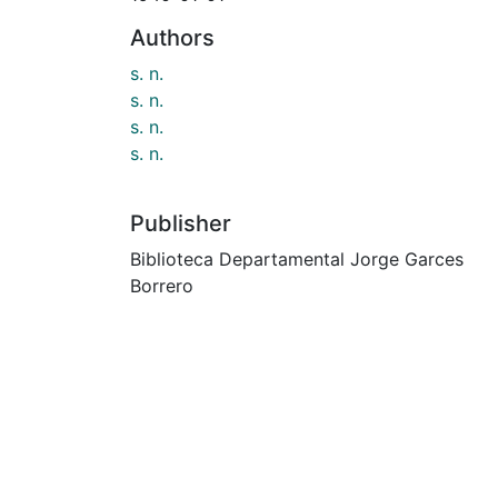
Authors
s. n.
s. n.
s. n.
s. n.
Publisher
Biblioteca Departamental Jorge Garces
Borrero