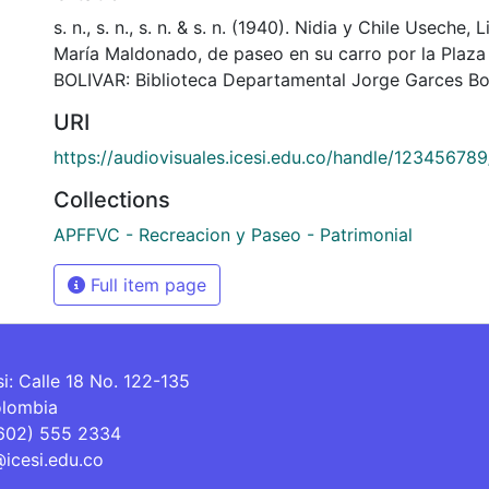
s. n., s. n., s. n. & s. n. (1940). Nidia y Chile Useche, 
María Maldonado, de paseo en su carro por la Plaza
BOLIVAR: Biblioteca Departamental Jorge Garces Bo
URI
https://audiovisuales.icesi.edu.co/handle/12345678
Collections
APFFVC - Recreacion y Paseo - Patrimonial
Full item page
si: Calle 18 No. 122-135
olombia
(602) 555 2334
@icesi.edu.co