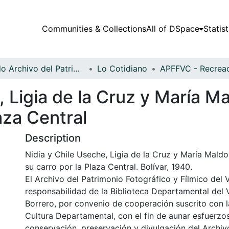
Communities & Collections
All of DSpace
Statist
Fondo Archivo del Patrimonio Fotográfico y Fílmico del Valle del Cauca
Lo Cotidiano
, Ligia de la Cruz y María 
aza Central
Description
Nidia y Chile Useche, Ligia de la Cruz y María Mald
su carro por la Plaza Central. Bolívar, 1940.
El Archivo del Patrimonio Fotográfico y Fílmico del 
responsabilidad de la Biblioteca Departamental del 
Borrero, por convenio de cooperación suscrito con l
Cultura Departamental, con el fin de aunar esfuerzo
conservación, preservación y divulgación del Archivo