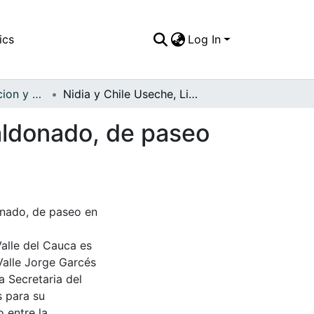
ics
Log In
APFFVC - Recreacion y Paseo - Patrimonial
Nidia y Chile Useche, Ligia de la Cruz y María Maldonado, de paseo en su carro por la Plaza Central
Maldonado, de paseo
onado, de paseo en
Valle del Cauca es
Valle Jorge Garcés
a Secretaria del
s para su
 entre la