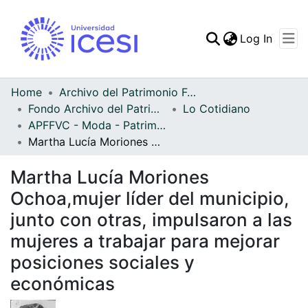
(curren
Log In
Communities & Collec
All of DSpace
Home
Archivo del Patrimonio Fotográfico y Fílmico del Valle del Cauca
Fondo Archivo del Patrimonio Fotográfico y Fílmico del Valle del Cauca
Lo Cotidiano
Statistics
APFFVC - Moda - Patrimonial
Martha Lucía Moriones Ochoa,mujer líder del municipio, junto con otras, impulsaron a las mujeres a trabajar para mejorar posiciones sociales y económicas
Martha Lucía Moriones
Ochoa,mujer líder del municipio,
junto con otras, impulsaron a las
mujeres a trabajar para mejorar
posiciones sociales y
económicas