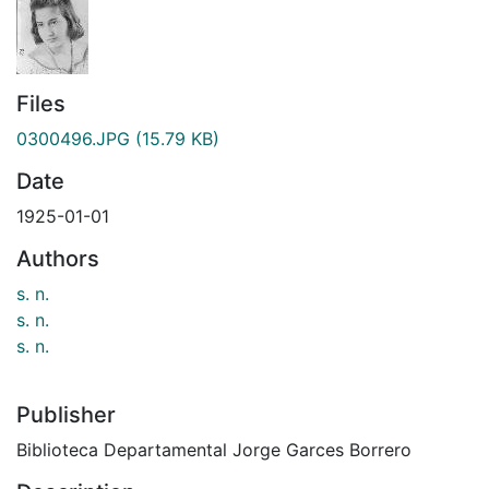
Files
0300496.JPG
(15.79 KB)
Date
1925-01-01
Authors
s. n.
s. n.
s. n.
Publisher
Biblioteca Departamental Jorge Garces Borrero