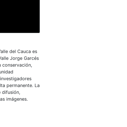
Valle del Cauca es
Valle Jorge Garcés
u conservación,
munidad
 investigadores
ulta permanente. La
 difusión,
 las imágenes.