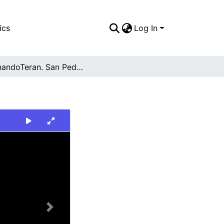
ics
Log In
HernandoTeran. San Pedro
Next