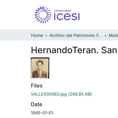
Home
Archivo del Patrimonio Fotográfico y Fílmico del Valle del Cauca
HernandoTeran. San
Files
VALLE000063.jpg
(266.85 KB)
Date
1945-01-01