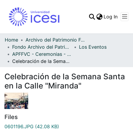
(curren
Log In
Communities & Collec
All of DSpace
Home
Archivo del Patrimonio Fotográfico y Fílmico del Valle del Cauca
Fondo Archivo del Patrimonio Fotográfico y Fílmico del Valle del Cauca
Los Eventos
Statistics
APFFVC - Ceremonias - Patrimonial
Celebración de la Semana Santa en la Calle "Miranda"
Celebración de la Semana Santa
en la Calle "Miranda"
Files
0601196.JPG
(42.08 KB)