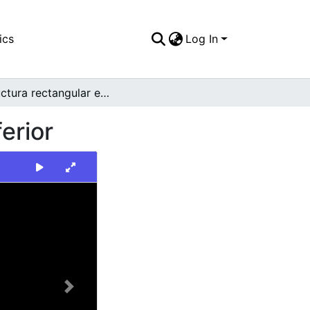
ics
Log In
Estructura rectangular en primer plano, franja inferior
erior
Next