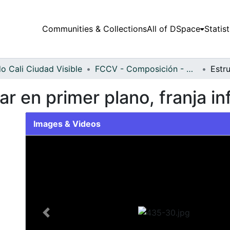
Communities & Collections
All of DSpace
Statist
o Cali Ciudad Visible
FCCV - Composición - Patrimonial
r en primer plano, franja inf
Images & Videos
Slide 1 of 1
Previous