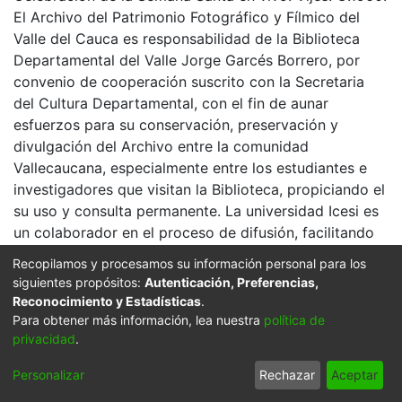
El Archivo del Patrimonio Fotográfico y Fílmico del
Valle del Cauca es responsabilidad de la Biblioteca
Departamental del Valle Jorge Garcés Borrero, por
convenio de cooperación suscrito con la Secretaria
del Cultura Departamental, con el fin de aunar
esfuerzos para su conservación, preservación y
divulgación del Archivo entre la comunidad
Vallecaucana, especialmente entre los estudiantes e
investigadores que visitan la Biblioteca, propiciando el
su uso y consulta permanente. La universidad Icesi es
un colaborador en el proceso de difusión, facilitando
la tecnología que permite la consulta de las imágenes.
Recopilamos y procesamos su información personal para los
siguientes propósitos:
Autenticación, Preferencias,
Click on the image to open the gallery.
Reconocimiento y Estadísticas
.
Citation
Para obtener más información, lea nuestra
política de
privacidad
.
JOSE DAVID ROMERO (1960). Celebración de la
Semana Santa en vivo & 603855. VIJES: Biblioteca
Personalizar
Rechazar
Aceptar
Departamental Jorge Garces Borrero.