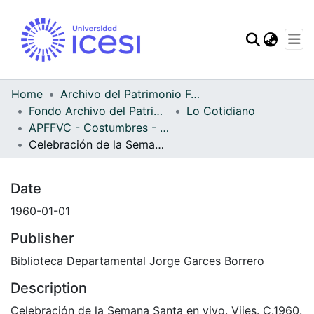
Communities & Col
All of DSpace
Home
Archivo del Patrimonio Fotográfico y Fílmico del Valle del Cauca
Fondo Archivo del Patrimonio Fotográfico y Fílmico del Valle del Cauca
Lo Cotidiano
Statistics
APFFVC - Costumbres - Patrimonial
Celebración de la Semana Santa en vivo
Date
1960-01-01
Publisher
Biblioteca Departamental Jorge Garces Borrero
Description
Celebración de la Semana Santa en vivo. Vijes. C.1960.