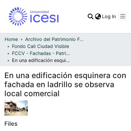
(curren
Log In
Communities & Collec
All of DSpace
Home
Archivo del Patrimonio Fotográfico y Fílmico del Valle del Cauca
Fondo Cali Ciudad Visible
Statistics
FCCV - Fachadas - Patrimonial
En una edificación esquinera con fachada en ladrillo se observa local comercial
En una edificación esquinera con
fachada en ladrillo se observa
local comercial
Files