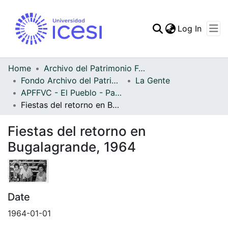
(curren
Log In
Communities & Collec
All of DSpace
Home
Archivo del Patrimonio Fotográfico y Fílmico del Valle del Cauca
Fondo Archivo del Patrimonio Fotográfico y Fílmico del Valle del Cauca
La Gente
Statistics
APFFVC - El Pueblo - Patrimonial
Fiestas del retorno en Bugalagrande, 1964
Fiestas del retorno en
Bugalagrande, 1964
Date
1964-01-01