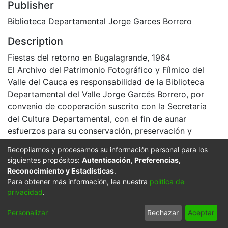
Publisher
Biblioteca Departamental Jorge Garces Borrero
Description
Fiestas del retorno en Bugalagrande, 1964
El Archivo del Patrimonio Fotográfico y Fílmico del
Valle del Cauca es responsabilidad de la Biblioteca
Departamental del Valle Jorge Garcés Borrero, por
convenio de cooperación suscrito con la Secretaria
del Cultura Departamental, con el fin de aunar
esfuerzos para su conservación, preservación y
divulgación del Archivo entre la comunidad
Recopilamos y procesamos su información personal para los
Vallecaucana, especialmente entre los estudiantes e
siguientes propósitos:
Autenticación, Preferencias,
investigadores que visitan la Biblioteca, propiciando el
Reconocimiento y Estadísticas
.
su uso y consulta permanente. La universidad Icesi es
Para obtener más información, lea nuestra
política de
un colaborador en el proceso de difusión, facilitando
privacidad
.
la tecnología que permite la consulta de las imágenes.
Personalizar
Rechazar
Aceptar
Click on the image to open the gallery.