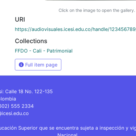
Click on the image to open the gallery.
URI
https://audiovisuales.icesi.edu.co/handle/12345678
Collections
FFDO - Cali - Patrimonial
Full item page
si: Calle 18 No. 122-135
olombia
(602) 555 2334
@icesi.edu.co
ucación Superior que se encuentra sujeta a inspección y vi
Nacional.