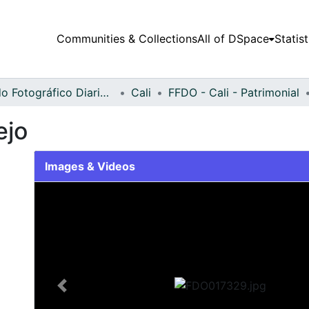
Communities & Collections
All of DSpace
Statist
Fondo Fotográfico Diario Occidente
Cali
FFDO - Cali - Patrimonial
ejo
Images & Videos
Slide 1 of 2
Previous