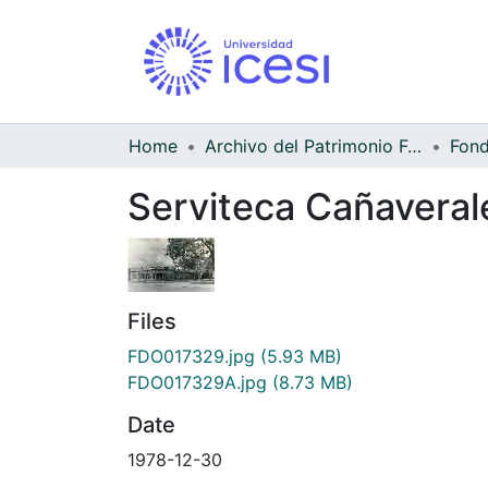
Home
Archivo del Patrimonio Fotográfico y Fílmico del Valle del Cauca
Serviteca Cañaveral
Files
FDO017329.jpg
(5.93 MB)
FDO017329A.jpg
(8.73 MB)
Date
1978-12-30