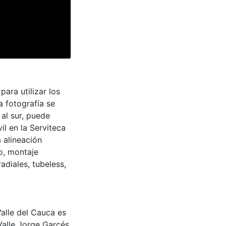
para utilizar los
a fotografía se
 al sur, puede
il en la Serviteca
 alineación
co, montaje
radiales, tubeless,
Valle del Cauca es
Valle Jorge Garcés