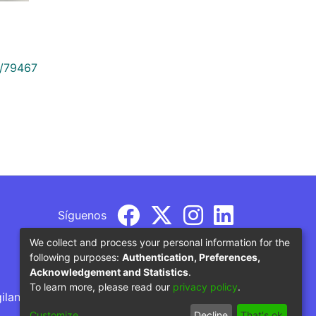
9/79467
Síguenos
We collect and process your personal information for the
following purposes:
Authentication, Preferences,
Acknowledgement and Statistics
.
To learn more, please read our
privacy policy
.
gilancia por parte del Ministerio de Educación
Customize
Decline
That's ok