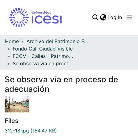
(curren
Log In
Communities & Collec
All of DSpace
Home
Archivo del Patrimonio Fotográfico y Fílmico del Valle del Cauca
Fondo Cali Ciudad Visible
Statistics
FCCV - Calles - Patrimonial
Se observa vía en proceso de adecuación
Se observa vía en proceso de
adecuación
Files
312-18.jpg
(154.47 KB)