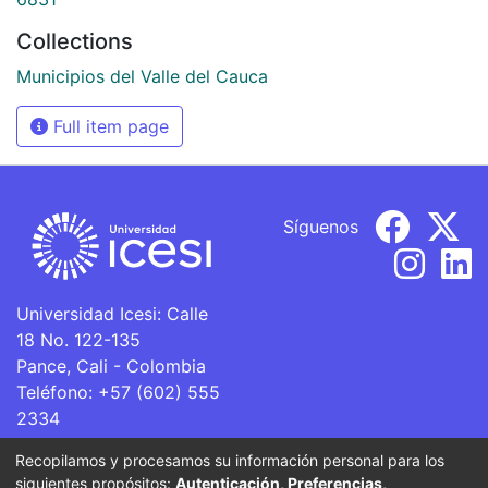
Collections
Municipios del Valle del Cauca
Full item page
Síguenos
Universidad Icesi: Calle
18 No. 122-135
Pance, Cali - Colombia
Teléfono: +57 (602) 555
2334
ventanillaunica@icesi.edu.co
Recopilamos y procesamos su información personal para los
siguientes propósitos:
Autenticación, Preferencias,