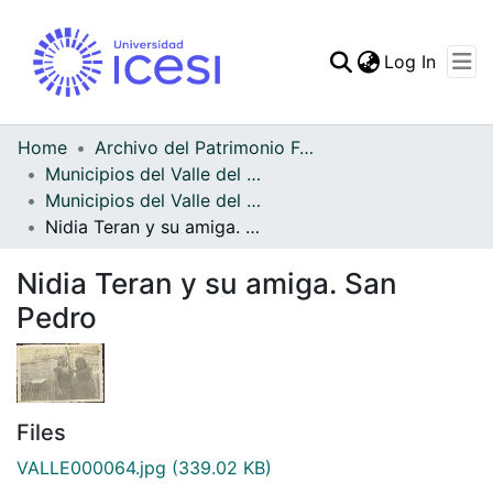
(curren
Log In
Communities & Collec
All of DSpace
Home
Archivo del Patrimonio Fotográfico y Fílmico del Valle del Cauca
Municipios del Valle del Cauca
Statistics
Municipios del Valle del Cauca
Nidia Teran y su amiga. San Pedro
Nidia Teran y su amiga. San
Pedro
Files
VALLE000064.jpg
(339.02 KB)