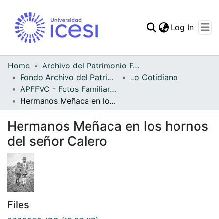
(curren
Log In
Communities & Collec
All of DSpace
Home
Archivo del Patrimonio Fotográfico y Fílmico del Valle del Cauca
Fondo Archivo del Patrimonio Fotográfico y Fílmico del Valle del Cauca
Lo Cotidiano
Statistics
APFFVC - Fotos Familiares - Patrimonial
Hermanos Meñaca en los hornos del señor Calero
Hermanos Meñaca en los hornos
del señor Calero
Files