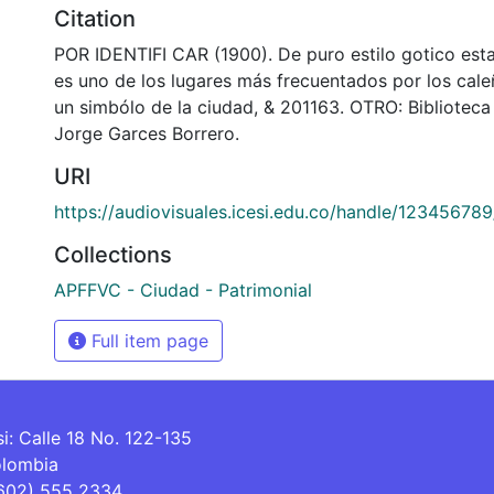
Citation
POR IDENTIFI CAR (1900). De puro estilo gotico esta
es uno de los lugares más frecuentados por los cale
un simbólo de la ciudad, & 201163. OTRO: Bibliotec
Jorge Garces Borrero.
URI
https://audiovisuales.icesi.edu.co/handle/12345678
Collections
APFFVC - Ciudad - Patrimonial
Full item page
si: Calle 18 No. 122-135
olombia
(602) 555 2334