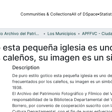
Communities & Collections
All of DSpace
Statist
Fondo Archivo del Patrimonio Fotográfico y Fílmico del Valle del Cauca
Los Municipios
o esta pequeña iglesia es un
 caleños, su imagen es un s
Description
De puro estilo gotico esta pequeña iglesia es uno d
frecuentados por los caleños, su imagen es un simbó
1938.
El Archivo del Patrimonio Fotográfico y Fílmico del 
responsabilidad de la Biblioteca Departamental del 
Borrero, por convenio de cooperación suscrito con l
Cultura Departamental, con el fin de aunar esfuerzo