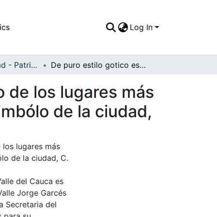
ics
Log In
APFFVC - Ciudad - Patrimonial
De puro estilo gotico esta pequeña iglesia es uno de los lugares más frecuentados por los caleños, su imagen es un simbólo de la ciudad,
o de los lugares más
imbólo de la ciudad,
e los lugares más
lo de la ciudad, C.
Valle del Cauca es
Valle Jorge Garcés
a Secretaria del
s para su