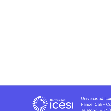
Universidad Ice
Pance, Cali - C
Teléfono: +57 