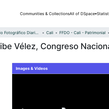
Communities & Collections
All of DSpace
Statist
Fondo Fotográfico Diario Occidente
Cali
FFDO - Cali - Patrimonial
ribe Vélez, Congreso Nacion
Images & Videos
Slide 1 of 2