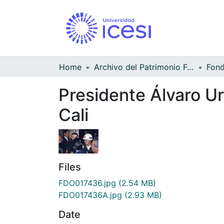
Home
Archivo del Patrimonio Fotográfico y Fílmico del Valle del Cauca
Presidente Álvaro U
Cali
Files
FDO017436.jpg
(2.54 MB)
FDO017436A.jpg
(2.93 MB)
Date