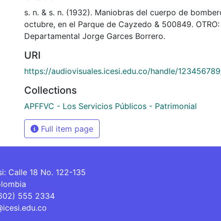
s. n. & s. n. (1932). Maniobras del cuerpo de bomber
octubre, en el Parque de Cayzedo & 500849. OTRO: 
Departamental Jorge Garces Borrero.
URI
https://audiovisuales.icesi.edu.co/handle/12345678
Collections
APFFVC - Los Servicios Públicos - Patrimonial
Full item page
si: Calle 18 No. 122-135
olombia
(602) 555 2334
@icesi.edu.co