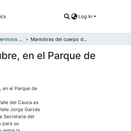
ics
Log In
APFFVC - Los Servicios Públicos - Patrimonial
Maniobras del cuerpo de bomberos el 12 de octubre, en el Parque de Cayzedo
bre, en el Parque de
 en el Parque de
Valle del Cauca es
Valle Jorge Garcés
a Secretaria del
s para su
 entre la