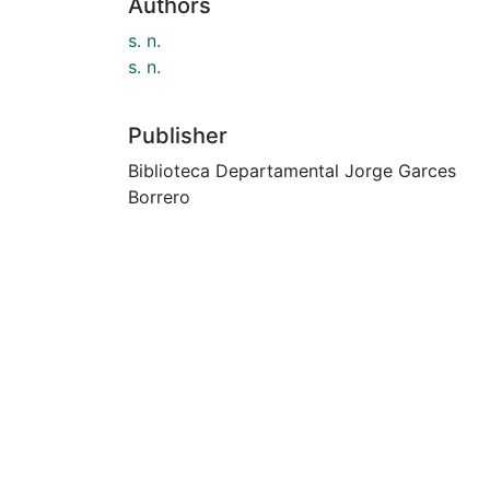
Authors
s. n.
s. n.
Publisher
Biblioteca Departamental Jorge Garces
Borrero