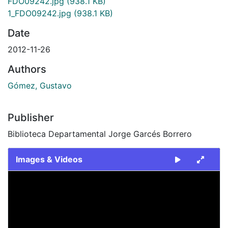
FDO09242.jpg
(938.1 KB)
1_FDO09242.jpg
(938.1 KB)
Date
2012-11-26
Authors
Gómez, Gustavo
Publisher
Biblioteca Departamental Jorge Garcés Borrero
Images & Videos
Slide 1 of 2