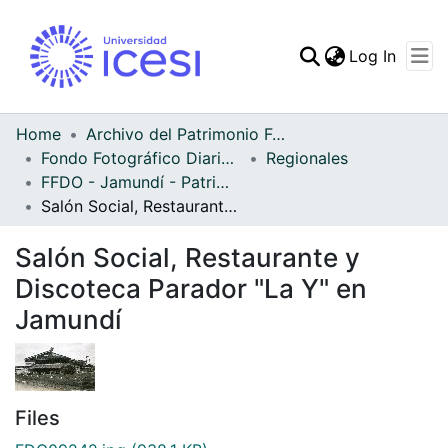
(curren
Log In
Communities & Collec
All of DSpace
Home
Archivo del Patrimonio Fotográfico y Fílmico del Valle del Cauca
Fondo Fotográfico Diario Occidente
Regionales
Statistics
FFDO - Jamundí - Patrimonial
Salón Social, Restaurante y Discoteca Parador "La Y" en Jamundí
Salón Social, Restaurante y
Discoteca Parador "La Y" en
Jamundí
Files