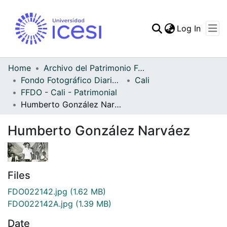
(curren
Log In
Communities & Collec
All of DSpace
Home
Archivo del Patrimonio Fotográfico y Fílmico del Valle del Cauca
Fondo Fotográfico Diario Occidente
Cali
Statistics
FFDO - Cali - Patrimonial
Humberto González Narváez
Humberto González Narváez
Files
FDO022142.jpg
(1.62 MB)
FDO022142A.jpg
(1.39 MB)
Date