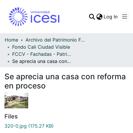
(curren
Log In
Communities & Collec
All of DSpace
Home
Archivo del Patrimonio Fotográfico y Fílmico del Valle del Cauca
Fondo Cali Ciudad Visible
Statistics
FCCV - Fachadas - Patrimonial
Se aprecia una casa con reforma en proceso
Se aprecia una casa con reforma
en proceso
Files
320-0.jpg
(175.27 KB)