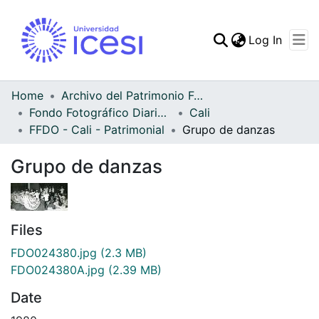
(curren
Log In
Communities & Collec
All of DSpace
Home
Archivo del Patrimonio Fotográfico y Fílmico del Valle del Cauca
Fondo Fotográfico Diario Occidente
Cali
Statistics
FFDO - Cali - Patrimonial
Grupo de danzas
Grupo de danzas
Files
FDO024380.jpg
(2.3 MB)
FDO024380A.jpg
(2.39 MB)
Date