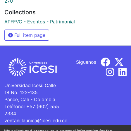
270
Collections
APFFVC - Eventos - Patrimonial
Full item page
Síguenos
Universidad Icesi: Calle
18 No. 122-135
Pance, Cali - Colombia
Teléfono: +57 (602) 555
2334
ventanillaunica@icesi.edu.co
We collect and process your personal information for the