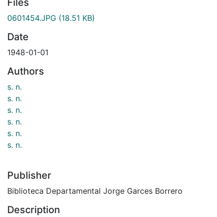
Files
0601454.JPG
(18.51 KB)
Date
1948-01-01
Authors
s. n.
s. n.
s. n.
s. n.
s. n.
s. n.
Publisher
Biblioteca Departamental Jorge Garces Borrero
Description