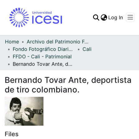
(curren
Log In
Communities & Collec
All of DSpace
Home
Archivo del Patrimonio Fotográfico y Fílmico del Valle del Cauca
Fondo Fotográfico Diario Occidente
Cali
Statistics
FFDO - Cali - Patrimonial
Bernando Tovar Ante, deportista de tiro colombiano.
Bernando Tovar Ante, deportista
de tiro colombiano.
Files