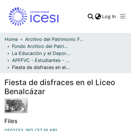
(curren
Log In
Communities & Collec
All of DSpace
Home
Archivo del Patrimonio Fotográfico y Fílmico del Valle del Cauca
Fondo Archivo del Patrimonio Fotográfico y Fílmico del Valle del Cauca
Statistics
La Educación y el Deporte
APFFVC - Estudiantes - Patrimonial
Fiesta de disfraces en el Liceo Benalcázar
Fiesta de disfraces en el Liceo
Benalcázar
Files
0501133.JPG
(32.16 KB)