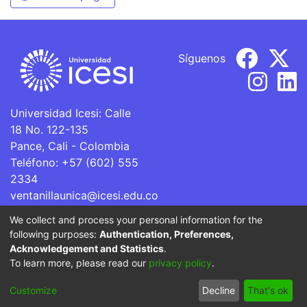
Síguenos
Universidad Icesi: Calle
18 No. 122-135
Pance, Cali - Colombia
Teléfono: +57 (602) 555
2334
ventanillaunica@icesi.edu.co
We collect and process your personal information for the
La Universidad Icesi es una Institución de Educación
following purposes:
Authentication, Preferences,
Superior que se encuentra sujeta a inspección y vigilancia
Acknowledgement and Statistics
.
por parte del Ministerio de Educación Nacional.
To learn more, please read our
privacy policy
.
Cookie
Privacy
End User
Send
Customize
Decline
That's ok
settings
policy
Agreement
Feedback