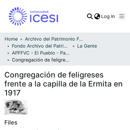
(curren
Log In
Communities & Collec
All of DSpace
Home
Archivo del Patrimonio Fotográfico y Fílmico del Valle del Cauca
Fondo Archivo del Patrimonio Fotográfico y Fílmico del Valle del Cauca
La Gente
Statistics
APFFVC - El Pueblo - Patrimonial
Congregación de feligreses frente a la capilla de la Ermita en 1917
Congregación de feligreses
frente a la capilla de la Ermita en
1917
Files