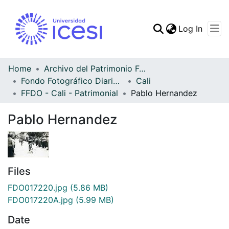
(curren
Log In
Communities & Collec
All of DSpace
Home
Archivo del Patrimonio Fotográfico y Fílmico del Valle del Cauca
Fondo Fotográfico Diario Occidente
Cali
Statistics
FFDO - Cali - Patrimonial
Pablo Hernandez
Pablo Hernandez
Files
FDO017220.jpg
(5.86 MB)
FDO017220A.jpg
(5.99 MB)
Date