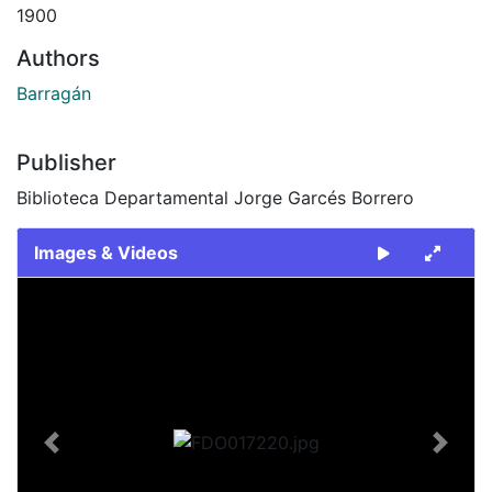
1900
Authors
Barragán
Publisher
Biblioteca Departamental Jorge Garcés Borrero
Images & Videos
Slide 1 of 2
Previous
Next