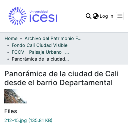
(curren
Log In
Communities & Collec
All of DSpace
Home
Archivo del Patrimonio Fotográfico y Fílmico del Valle del Cauca
Fondo Cali Ciudad Visible
Statistics
FCCV - Paisaje Urbano - Patrimonial
Panorámica de la ciudad de Cali desde el barrio Departamental
Panorámica de la ciudad de Cali
desde el barrio Departamental
Files
212-15.jpg
(135.81 KB)