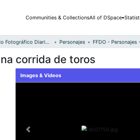
Communities & Collections
All of DSpace
Statist
Fondo Fotográfico Diario Occidente
Personajes
una corrida de toros
Images & Videos
Slide 1 of 1
Previous