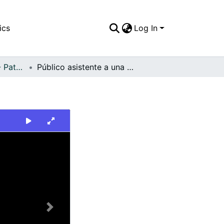
ics
Log In
FFDO - Personajes - Patrimonial
Público asistente a una corrida de toros
Next