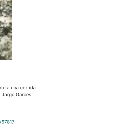
nte a una corrida
l Jorge Garcés
9/67817