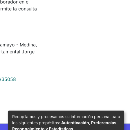
aborador en el
rmite la consulta
io Tamayo - Medina,
rtamental Jorge
9/35058
Recopilamos y procesamos su información personal para
los siguientes propósitos:
Autenticación, Preferencias,
Reconocimiento y Estadísticas
.