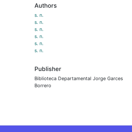
Authors
s. n.
s. n.
s. n.
s. n.
s. n.
s. n.
Publisher
Biblioteca Departamental Jorge Garces
Borrero