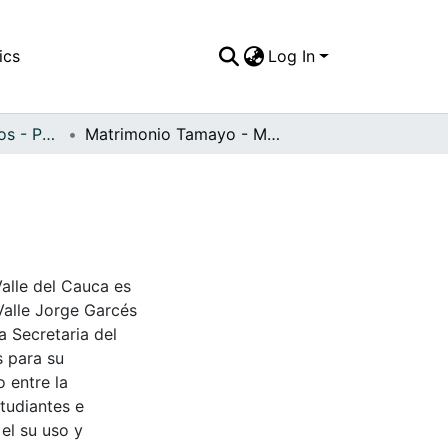
ics
Log In
APFFVC - Religiosos - Patrimonial
Matrimonio Tamayo - Medina, Cartago, 1935
Valle del Cauca es
Valle Jorge Garcés
a Secretaria del
s para su
 entre la
tudiantes e
 el su uso y