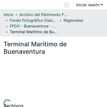
Iniciar sesión
Comunidades
Inicio
Archivo del Patrimonio Fotográfico y Fílmico del Valle del Cauca
Fondo Fotográfico Diario Occidente
Regionales
Todo DSpace
FFDO - Buenaventura - Patrimonial
Estadísticas
Terminal Marítimo de Buenaventura
Terminal Marítimo de
Buenaventura
ndo...
Archivos