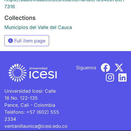
7316
Collections
Municipios del Valle del Cauca
Full item page
Síguenos
Universidad Icesi: Calle
18 No. 122-135
Pance, Cali - Colombia
Teléfono: +57 (602) 555
2334
ventanillaunica@icesi.edu.co