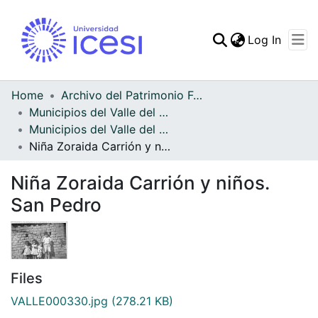
(curren
Log In
Communities & Collec
All of DSpace
Home
Archivo del Patrimonio Fotográfico y Fílmico del Valle del Cauca
Municipios del Valle del Cauca
Statistics
Municipios del Valle del Cauca
Niña Zoraida Carrión y niños. San Pedro
Niña Zoraida Carrión y niños.
San Pedro
Files
VALLE000330.jpg
(278.21 KB)