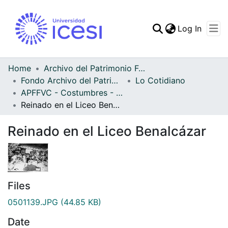
(curren
Log In
Communities & Collec
All of DSpace
Home
Archivo del Patrimonio Fotográfico y Fílmico del Valle del Cauca
Fondo Archivo del Patrimonio Fotográfico y Fílmico del Valle del Cauca
Lo Cotidiano
Statistics
APFFVC - Costumbres - Patrimonial
Reinado en el Liceo Benalcázar
Reinado en el Liceo Benalcázar
Files
0501139.JPG
(44.85 KB)
Date