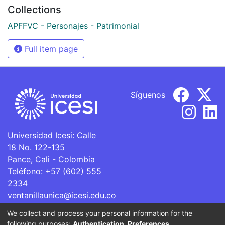
Collections
APFFVC - Personajes - Patrimonial
Full item page
Síguenos
Universidad Icesi: Calle
18 No. 122-135
Pance, Cali - Colombia
Teléfono: +57 (602) 555
2334
ventanillaunica@icesi.edu.co
We collect and process your personal information for the
La Universidad Icesi es una Institución de Educación
following purposes:
Authentication, Preferences,