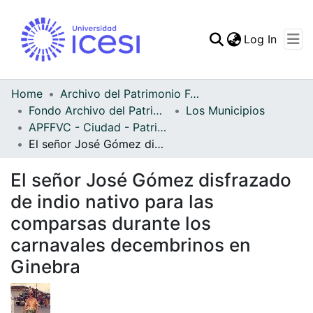
(curren
Log In
Communities & Collec
All of DSpace
Home
Archivo del Patrimonio Fotográfico y Fílmico del Valle del Cauca
Fondo Archivo del Patrimonio Fotográfico y Fílmico del Valle del Cauca
Los Municipios
Statistics
APFFVC - Ciudad - Patrimonial
El señor José Gómez disfrazado de indio nativo para las comparsas durante los carnavales decembrinos en Ginebra
El señor José Gómez disfrazado
de indio nativo para las
comparsas durante los
carnavales decembrinos en
Ginebra