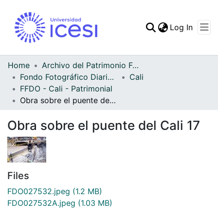
(curren
Log In
Communities & Collec
All of DSpace
Home
Archivo del Patrimonio Fotográfico y Fílmico del Valle del Cauca
Fondo Fotográfico Diario Occidente
Cali
Statistics
FFDO - Cali - Patrimonial
Obra sobre el puente del Cali 17
Obra sobre el puente del Cali 17
Files
FDO027532.jpeg
(1.2 MB)
FDO027532A.jpeg
(1.03 MB)